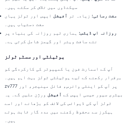
سیکنڈوں میں تلاش کر سکتے ہیں۔
مفت رسائی:
زیادہ تر
آفیشل
ایپس اور ٹولز یہاں
مفت دستیاب ہیں۔
روزانہ اپ ڈیٹس:
ہماری ٹیم روزانہ کی بنیاد پر
نئے سافٹ ویئر اور گیمز شامل کرتی ہے۔
یوٹیلٹی اور سسٹم ٹولز
آپ کے اسمارٹ فون یا کمپیوٹر کی کارکردگی کو
برقرار رکھنے کے لیے یوٹیلٹی ٹولز بہت اہم ہیں۔
zv777 پر آپ کو اینٹی وائرس، فائل مینیجر، اور
بیٹری سیور جیسی ایپس کے
آفیشل
ورژن ملیں گے۔ یہ
ٹولز آپ کی ڈیوائس کی لائف کو بڑھانے اور اسے
ہیکرز سے محفوظ رکھنے میں مدد گار ثابت ہوتے
ہیں۔