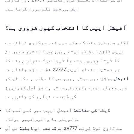
ایک ہی چھت تلے پورا کرتا ہے۔
آفیشل ایپس کا انتخاب کیوں ضروری ہے؟
اکثر صارفین مفت کے چکر میں غیر سرکاری ذرائع سے
ایپس ڈاؤن لوڈ کر لیتے ہیں، جس کے نتیجے میں ان
کا ڈیٹا چوری ہونے یا ڈیوائس کے خراب ہونے کا
خطرہ بڑھ جاتا ہے۔ zv777 پر دستیاب تمام ایپس
آفیشل
ورژن میں ہوتی ہیں، جس کا مطلب ہے کہ آپ کو
وہی معیار اور سیکیورٹی ملتی ہے جو اصل ڈویلپرز
کی طرف سے فراہم کی جاتی ہے۔
ڈیٹا کی حفاظت:
آفیشل ایپس میں کسی قسم کا
مالویئر یا وائرس نہیں ہوتا۔
باقاعدہ اپ ڈیٹس:
جب آپ zv777 سے ڈاؤن لوڈ کرتے