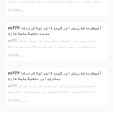
تیز رفتار دور میں، اسمارٹ فونز اور کمپیوٹرز ہماری...
22 مئی 2026
zv777: آفیشل سافٹ ویئر اور گیمز ڈاؤن لوڈ کرنے کا
سب سے محفوظ پلیٹ فارم
zv777: آپ کے پسندیدہ آفیشل سافٹ ویئر کا مرکز آج کے
ڈیجیٹل دور میں، جہاں انٹرنیٹ پر لاکھوں ویب سائٹس...
16 مئی 2026
zv777: آفیشل سافٹ ویئر اور گیمز ڈاؤن لوڈ کرنے کا
بہترین اور محفوظ پلیٹ فارم
zv777: آفیشل سافٹ ویئر ڈاؤن لوڈ کرنے کا سب سے قابل
اعتماد ذریعہ آج کے ڈیجیٹل دور میں، جہاں انٹرنیٹ...
27 اپریل 2026