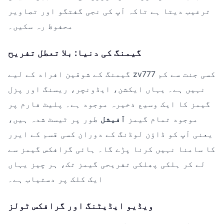
ترغیب دیتا ہے تاکہ آپ کی نجی گفتگو اور تصاویر
محفوظ رہ سکیں۔
گیمنگ کی دنیا: بلا تعطل تفریح
گیمنگ کے شوقین افراد کے لیے zv777 کسی جنت سے کم
نہیں ہے۔ یہاں ایکشن، ایڈونچر، ریسنگ اور پزل
گیمز کا ایک وسیع ذخیرہ موجود ہے۔ پلیٹ فارم پر
موجود تمام گیمز
آفیشل
طور پر ٹیسٹ شدہ ہیں،
یعنی آپ کو ڈاؤن لوڈنگ کے دوران کسی قسم کے ایرر
کا سامنا نہیں کرنا پڑے گا۔ ہائی گرافکس گیمز سے
لے کر ہلکی پھلکی تفریحی گیمز تک، ہر چیز یہاں
ایک کلک پر دستیاب ہے۔
ویڈیو ایڈیٹنگ اور گرافکس ٹولز