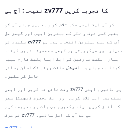
نتیجہ: آج ہی zv777 کا تجربہ کریں
اگر آپ ایک ایسی جگہ تلاش کر رہے ہیں جہاں آپ کو
بغیر کسی خوف و خطر کے بہترین ایپس اور گیمز مل
آپ کے لیے بہترین انتخاب ہے۔ ہم
zv777
سکیں، تو
معیار اور سیکیورٹی پر کبھی سمجھوتہ نہیں کرتے۔
ہمارا مقصد صارفین کو ایک ایسا پلیٹ فارم مہیا
کرنا ہے جہاں وہ
آفیشل
سافٹ ویئر تک آسان رسائی
حاصل کر سکیں۔
وقت ضائع نہ کریں اور ابھی zv777 پر جائیں، اپنی
پسندیدہ ایپ تلاش کریں اور ایک محفوظ ڈیجیٹل سفر
کا آغاز کریں۔ یاد رکھیں، جب بات ہو بھروسے کی،
تو صرف zv777 ہی ہے آپ کا اصل ساتھی۔