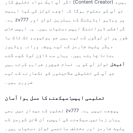
اگر آپ ایک مواد تخلیق کار (Content Creator) ہیں،
تو آپ کو معلوم ہوگا کہ اچھے ٹولز کی کیا اہمیت
ہے۔ zv777 پر ویڈیو ایڈیٹنگ کے بہترین ٹولز اور
گرافکس ڈیزائننگ ایپس دستیاب ہیں۔ یہ ایپس خاص
طور پر ان لوگوں کے لیے ہیں جو یوٹیوب، ٹک ٹاک یا
دیگر پلیٹ فارمز کے لیے پیشہ ورانہ ویڈیوز
بنانا چاہتے ہیں۔ یہاں سے ڈاؤن لوڈ کیے گئے
آفیشل
ٹولز آپ کو وہ تمام فیچرز فراہم کرتے ہیں
جو آپ کی تخلیقی صلاحیتوں کو نکھارنے کے لیے
ضروری ہیں۔
تعلیمی ایپس: سیکھنے کا عمل ہوا آسان
تعلیم کے میدان میں بھی zv777 پیچھے نہیں ہے۔
یہاں زبانیں سیکھنے کی ایپس، آن لائن کورسز کے
پلیٹ فارمز اور مختلف سائنسی ٹولز دستیاب ہیں۔