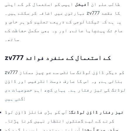
طالب علم ان
آفیشل
ایپس کو استعمال کر کے اپنی
مہارتوں میں اضافہ کر سکتے ہیں۔ zv777 کا مقصد
یہ ہے کہ ٹیکنالوجی کے ذریعے تعلیم کو ہر خاص و
عام تک پہنچایا جائے، اور وہ بھی مکمل حفاظت کے
ساتھ۔
zv777 کے استعمال کے منفرد فوائد
zv777 کو دیگر ڈاؤن لوڈنگ سائٹس سے جو چیز ممتاز
بناتی ہے، وہ اس کا صارف دوست انٹرفیس اور ڈاؤن
لوڈنگ کی تیز رفتار ہے۔ یہاں کچھ اہم خصوصیات دی
گئی ہیں:
تیز رفتار ڈاؤن لوڈنگ:
آپ کو بڑی فائلز ڈاؤن لوڈ
کرنے کے لیے گھنٹوں انتظار نہیں کرنا پڑتا۔
سادہ سرچ آپشن:
آپ اپنی پسندیدہ ایپ یا گیم کو