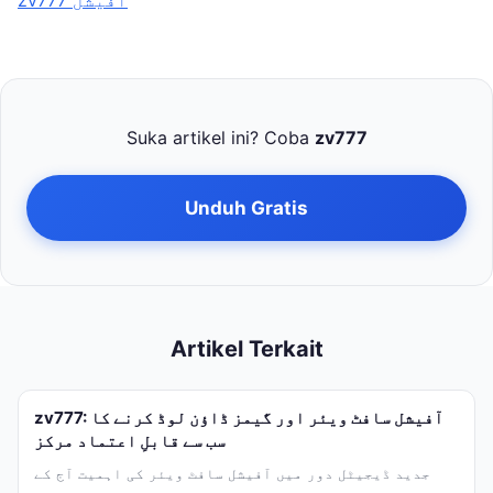
zv777 آفیشل
Suka artikel ini? Coba
zv777
Unduh Gratis
Artikel Terkait
zv777: آفیشل سافٹ ویئر اور گیمز ڈاؤن لوڈ کرنے کا
سب سے قابلِ اعتماد مرکز
جدید ڈیجیٹل دور میں آفیشل سافٹ ویئر کی اہمیت آج کے