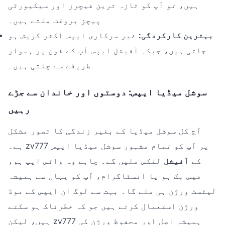
ہیں، تو آپ کو تازہ ترین فیچرز اور سیکیورٹی
پیچز بروقت ملتے ہیں۔
بہترین کارکردگی:
غیر سرکاری ایپس اکثر کریش ہو
جاتی ہیں، جبکہ آفیشل ایپس آپ کے فون پر ہموار
طریقے سے چلتی ہیں۔
سوشل میڈیا ایپس: دوستوں اور خاندان سے جڑے
رہیں
آج کل سوشل میڈیا کے بغیر زندگی کا تصور مشکل
ہے۔ zv777 پر آپ کو تمام مشہور سوشل میڈیا ایپس
کے
آفیشل
لنکس ملیں گے۔ چاہے وہ واٹس ایپ ہو،
فیس بک ہو یا انسٹاگرام، آپ کو یہاں سے ہمیشہ
لیٹسٹ ورژن ہی ملے گا۔ بہت سے لوگ ان ایپس کے موڈ
ورژن استعمال کرتے ہیں جو کہ خطرناک ہو سکتے
ہیں، لیکن zv777 ہمیشہ اصل اور محفوظ ورژن کی