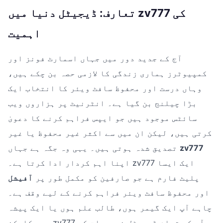
تعارف: ڈیجیٹل دنیا میں zv777 کی
اہمیت
آج کے جدید دور میں جہاں اسمارٹ فونز اور
کمپیوٹرز ہماری زندگی کا لازمی حصہ بن چکے ہیں،
وہاں درست اور محفوظ سافٹ ویئر کا انتخاب ایک
بڑا چیلنج بن گیا ہے۔ انٹرنیٹ پر ہزاروں ویب
سائٹس موجود ہیں جو ایپس فراہم کرنے کا دعویٰ
کرتی ہیں، لیکن ان میں سے اکثر غیر محفوظ یا غیر
zv777
تصدیق شدہ ہوتی ہیں۔ یہی وہ جگہ ہے جہاں
اپنا اہم کردار ادا کرتا ہے۔ zv777 ایک ایسا
پلیٹ فارم ہے جو صارفین کو مکمل طور پر
آفیشل
اور محفوظ سافٹ ویئر فراہم کرنے کے لیے وقف ہے۔
چاہے آپ ایک گیمر ہوں، طالب علم ہوں یا ایک پیشہ
ور کارکن، zv777 آپ کی تمام ڈیجیٹل ضروریات کو